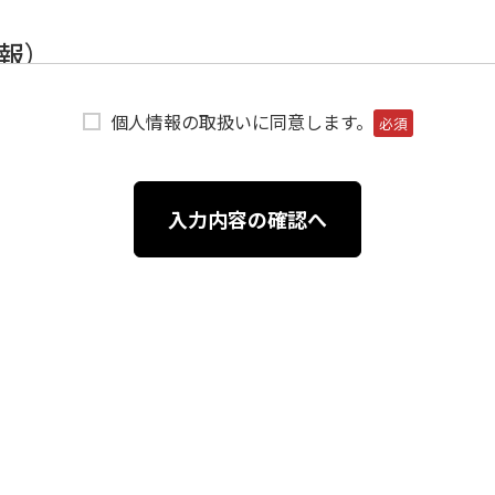
報）
情報」とは、個人情報保護法にいう「個人情報」を指すものとし
個人情報の取扱いに同意します。
情報に含まれる氏名、生年月日、住所、電話番号、連絡先その
必須
報を指します。
情報および特性情報」とは、上記に定める「個人情報」以外のも
、ユーザーが検索された検索キーワード、ご利用日時、ご利用
入力内容の確認へ
、年齢、ユーザーのIPアドレス、クッキー情報、位置情報、
情報の収集方法）
用登録をする際に氏名、生年月日、住所、電話番号、メールア
ります。また、ユーザーと提携先などとの間でなされたユーザ
（情報提供元、広告主、広告配信先などを含みます。以下、｢提
あります。
いて、閲覧したページ、広告の履歴、検索した検索キーワード