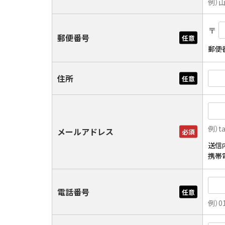
例）
〒
郵便番号
任意
郵便
住所
任意
例）t
メールアドレス
必須
送信
携帯
電話番号
任意
例）01