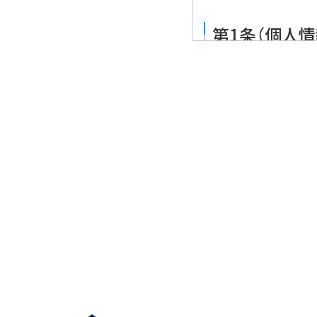
第1条（個人情
個人情報のうち「個人
る情報であって、当該
の個人を識別できる情
個人情報のうち「履歴
たページ、広告の履歴
郵便番号、性別、職業
を指します。
第2条（個人
当社は、ユーザーが利
をお尋ねすることがあ
引記録を当社の提携先
どから収集することが
当社は、ユーザーにつ